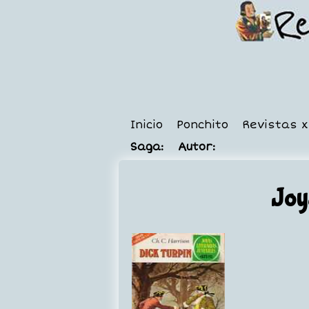
Inicio
Ponchito
Revistas 
Saga:
Autor:
Joya