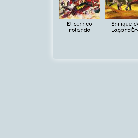
El correo
Enrique d
rolando
LagardÈr