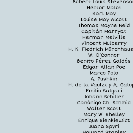
Robert Louis Stevenso
Hector Malot
Karl May
Louise May Alcott
Thomas Mayne Reid
Capitán Marryat
Herman Melville
Vincent Mulberry
H. K. Fiedrich Münchhau
W. O’Connor
Benito Pérez Galdós
Edgar Allan Poe
Marco Polo
A. Pushkin
H. de la Vaulzx y A. Galo
Emilio Salgari
Johann Schiller
Canónigo Ch. Schmid
Walter Scott
Mary W. Shelley
Enrique Sienkiewicz
Juana Spyri
Howard Stanley