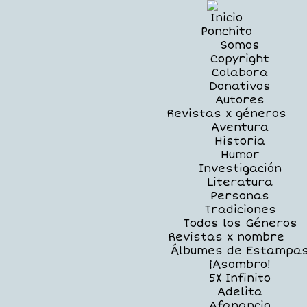
Inicio
Ponchito
Somos
Copyright
Colabora
Donativos
Autores
Revistas x géneros
Aventura
Historia
Humor
Investigación
Literatura
Personas
Tradiciones
Todos los Géneros
Revistas x nombre
Álbumes de Estampa
¡Asombro!
5X Infinito
Adelita
Afanancio