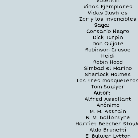
Valentín
Vidas Ejemplares
Vidas Ilustres
Zor y los invencibles
Saga:
Corsario Negro
Dick Turpin
Don Quijote
Robinson Crusoe
Heidi
Robin Hood
Simbad el Marino
Sherlock Holmes
Los tres mosquetero
Tom Sawyer
Autor:
Alfred Assollant
Anónimo
M. M. Astrain
R. M. Ballantyne
Harriet Beecher Stow
Aldo Brunetti
E. Bulwer Lytton