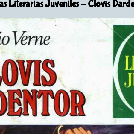
s Literarias Juveniles
- Clovis Darde