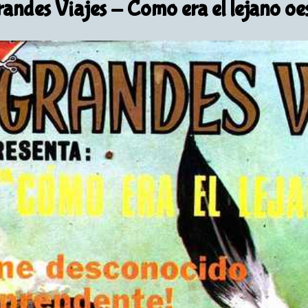
andes Viajes
- Como era el lejano oe