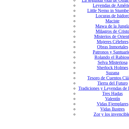
La segunda vida de Omar
Leyendas de Améri
Little Nemo in Stumbe
Locuras de Isidor
Maciste
Mawa de la Jungl
Milagros de Crist
Misterios de Orien
Mujeres Célebres
Obras Inmortales
Patronos y Santuari
Rolando el Rabios
Selva Misteriosa
Sherlock Holmes
Suzana
Tesoro de Cuentos Clá
Tierra del Futuro
Tradiciones y Leyendas de 
Tres Hadas
Valentín
Vidas Ejemplares
Vidas Ilustres
Zor y los invencibl