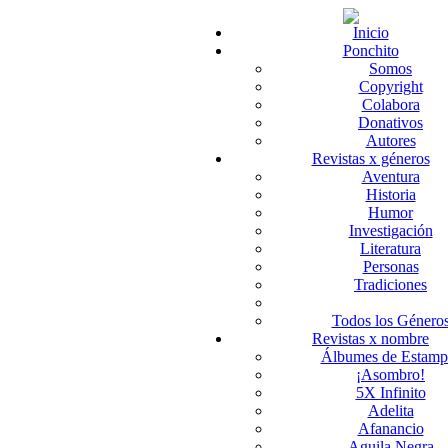
Inicio
Ponchito
Somos
Copyright
Colabora
Donativos
Autores
Revistas x géneros
Aventura
Historia
Humor
Investigación
Literatura
Personas
Tradiciones
Todos los Género
Revistas x nombre
Álbumes de Estamp
¡Asombro!
5X Infinito
Adelita
Afanancio
Aguila Negra