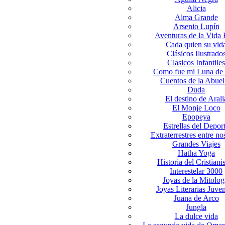
Alicia
Alma Grande
Arsenio Lupín
Aventuras de la Vida 
Cada quien su vid
Clásicos Ilustrado
Clasicos Infantiles
Como fue mi Luna de 
Cuentos de la Abuel
Duda
El destino de Arali
El Monje Loco
Epopeya
Estrellas del Depor
Extraterrestres entre no
Grandes Viajes
Hatha Yoga
Historia del Cristian
Interestelar 3000
Joyas de la Mitolog
Joyas Literarias Juven
Juana de Arco
Jungla
La dulce vida