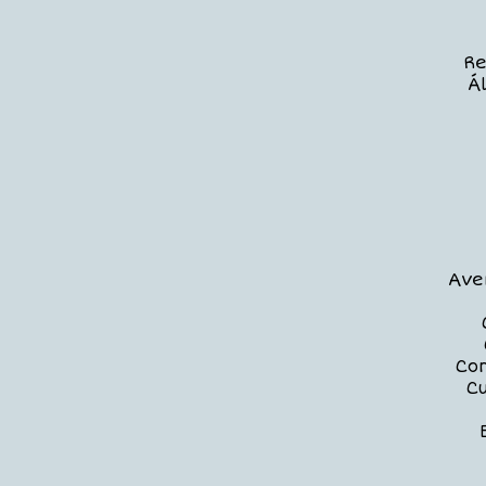
Re
Á
Ave
Com
C