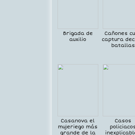
Brigada de
Cañones c
auxilio
captura dec
batallas
Casanova el
Casos
mujeriego más
policiaco
grande de la
inexplicab