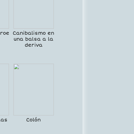
éroe
Canibalismo en
una balsa a la
deriva
las
Colón