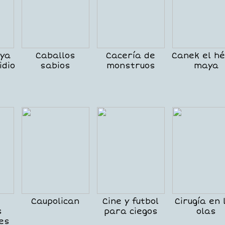
uya
Caballos
Cacería de
Canek el h
idio
sabios
monstruos
maya
Caupolican
Cine y futbol
Cirugía en 
s
para ciegos
olas
les