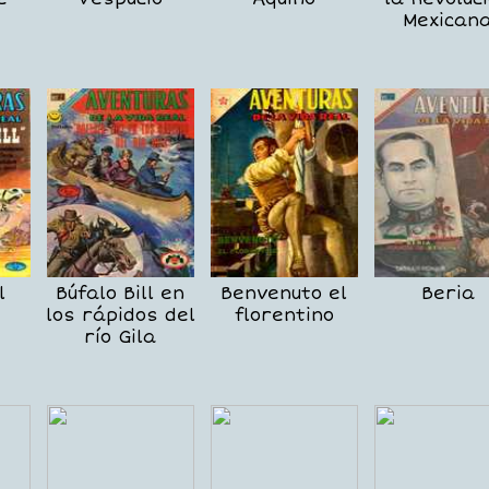
Mexican
l
Búfalo Bill en
Benvenuto el
Beria
los rápidos del
florentino
río Gila