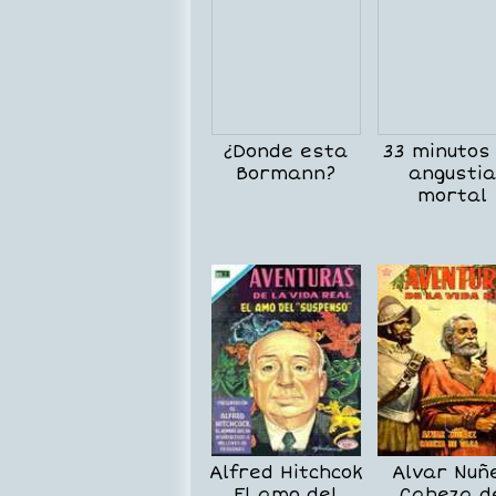
¿Donde esta
33 minutos
Bormann?
angustia
mortal
Alfred Hitchcok
Alvar Nuñ
El amo del
Cabeza d