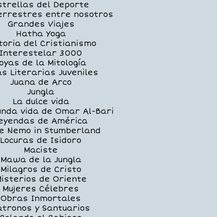
strellas del Deporte
errestres entre nosotros
Grandes Viajes
Hatha Yoga
toria del Cristianismo
Interestelar 3000
oyas de la Mitología
as Literarias Juveniles
Juana de Arco
Jungla
La dulce vida
unda vida de Omar Al-Bari
eyendas de América
le Nemo in Stumberland
Locuras de Isidoro
Maciste
Mawa de la Jungla
Milagros de Cristo
isterios de Oriente
Mujeres Célebres
Obras Inmortales
atronos y Santuarios