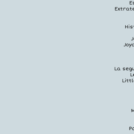
E
Extrat
His
J
Joy
La seg
L
Litt
M
P