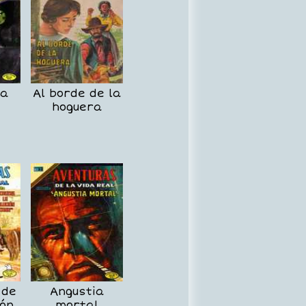
la
Al borde de la
hoguera
 de
Angustia
ión
mortal