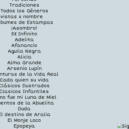
Tradiciones
Todos los Géneros
vistas x nombre
lbumes de Estampas
¡Asombro!
5X Infinito
Adelita
Afanancio
Aguila Negra
Alicia
Alma Grande
Arsenio Lupín
nturas de la Vida Real
Cada quien su vida
Clásicos Ilustrados
Clasicos Infantiles
o fue mi Luna de Miel
uentos de la Abuelita
Duda
El destino de Aralia
El Monje Loco
Epopeya