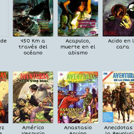
 de
450 Km a
Acapulco,
Acido en 
través del
muerte en el
cara
océano
abismo
ez
Américo
Anastasio
Anecdotas
e
Vespucio
Aquino
la Revoluc